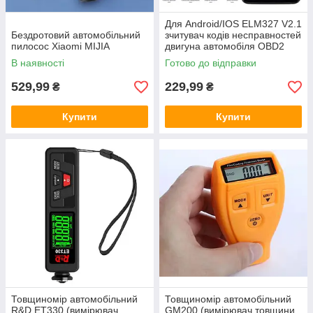
Для Android/IOS ELM327 V2.1
Бездротовий автомобільний
зчитувач кодів несправностей
пилосос Xiaomi MIJIA
двигуна автомобіля OBD2
сканер
В наявності
Готово до відправки
529,99
229,99
₴
₴
Купити
Купити
Товщиномір автомобільний
Товщиномір автомобільний
R&D ET330 (вимірювач
GM200 (вимірювач товщини