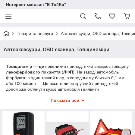
Интернет магазин "E-To4Ka"
Товари та послуги
Автоаксесуари, OBD сканера, Товщи
Автоаксесуари, OBD сканера, Товщиноміри
Товщиномір
—
це
невеликий прилад, який вимірює товщину
лакофарбового покриття
(
ЛФП
). На заводі автомобіль
фарбують в один тонкий шар, в середньому близько 0,1 мм,
або 100 мікрон. ...
Це
всього лише зручний прилад, який
допоможе оглянути кузов автомобіля і виявити
перефарбовані елементи
Показати все
Комп'ютерна діагностика автомобіля (
OBD
, англ. On-board
diagnostics) —
це
діагностика різних систем автомобіля, яка
виробляється блоком керування автомобіля.
Так само в цій групі ви знайдете безліч різний автоаксесуарів