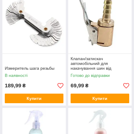
Клапан/затискач
автомобільний для
Измеритель шага резьбы
накачування шин від
компресора 8 мм
В наявності
Готово до відправки
(швидкісний штуцер)
189,99
69,99
₴
₴
Купити
Купити