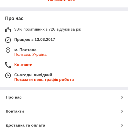
Комп'ютерна діагностика автомобіля (
OBD
, англ. On-board
diagnostics) —
це
діагностика різних систем автомобіля, яка
виробляється блоком керування автомобіля.
Про нас
Так само в цій групі ви знайдете безліч різний автоаксесуарів
93% позитивних з 726 відгуків за рік
Працює з 13.03.2017
м. Полтава
Полтава, Україна
Контакти
Сьогодні вихідний
Показати весь графік роботи
Про нас
Контакти
Доставка та оплата