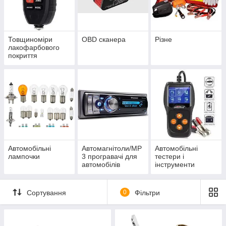
Товщиноміри
OBD сканера
Різне
лакофарбового
покриття
Автомобільні
Автомагнітоли/MP
Автомобільні
лампочки
3 програвачі для
тестери і
автомобілів
інструменти
Сортування
0
Фільтри