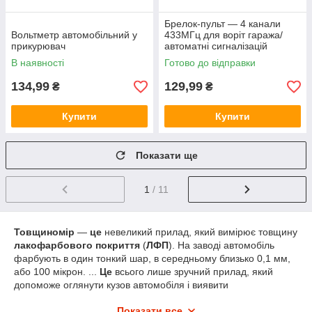
Брелок-пульт — 4 канали
Вольтметр автомобільний у
433МГц для воріт гаража/
прикурювач
автоматні сигналізацій
В наявності
Готово до відправки
134,99
129,99
₴
₴
Купити
Купити
Показати ще
1
/ 11
Товщиномір
—
це
невеликий прилад, який вимірює товщину
лакофарбового покриття
(
ЛФП
). На заводі автомобіль
фарбують в один тонкий шар, в середньому близько 0,1 мм,
або 100 мікрон. ...
Це
всього лише зручний прилад, який
допоможе оглянути кузов автомобіля і виявити
перефарбовані елементи
Показати все