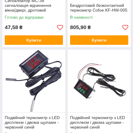
Сигналізатор MC-38
сигналізація відчинення
Бездротовий безконтактний
вікна/двері, дротовий
термометр Cofoe KF-HW-005
магнітний вимикач
Готово до відправки
В наявності
47,58
805,90
₴
₴
Купити
Купити
Подвійний термометр з LED
Подвійний термометр з LED
дисплеєм і двома щупами -
дисплеєм і двома щупами -
червоний синій
червоний синій