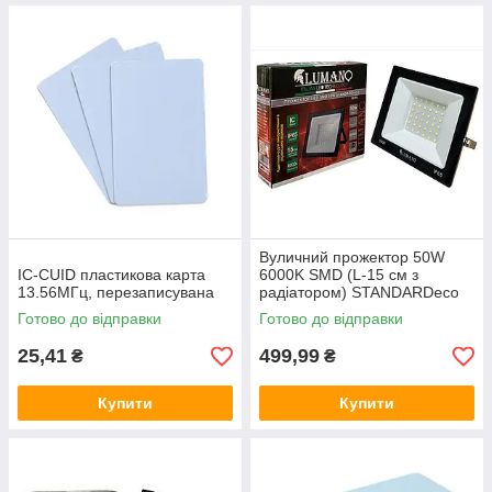
Вуличний прожектор 50W
IC-CUID пластикова карта
6000K SMD (L-15 см з
13.56МГц, перезаписувана
радіатором) STANDARDeco
ТМ LUMANO
Готово до відправки
Готово до відправки
25,41
499,99
₴
₴
Купити
Купити