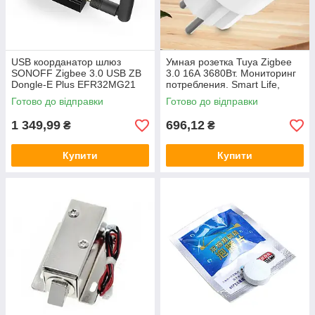
USB коорданатор шлюз
Умная розетка Tuya Zigbee
SONOFF Zigbee 3.0 USB ZB
3.0 16А 3680Вт. Мониторинг
Dongle-E Plus EFR32MG21
потребления. Smart Life,
Home Assistant Zigbee2MQTT
Home Assistant, Alexa, Google
Готово до відправки
Готово до відправки
ZHA
1 349,99
696,12
₴
₴
Купити
Купити