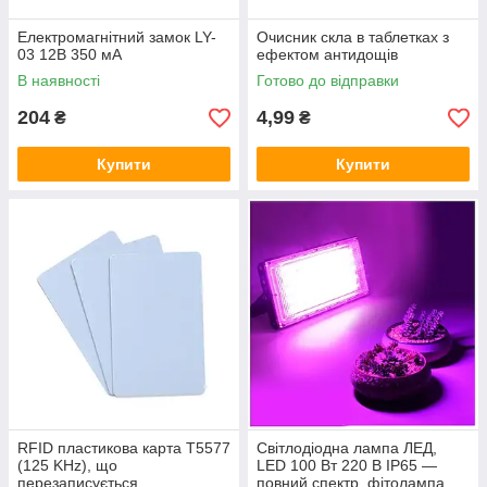
Електромагнітний замок LY-
Очисник скла в таблетках з
03 12В 350 мА
ефектом антидощів
В наявності
Готово до відправки
204
4,99
₴
₴
Купити
Купити
RFID пластикова карта T5577
Світлодіодна лампа ЛЕД,
(125 KHz), що
LED 100 Вт 220 В IP65 —
перезаписується
повний спектр, фітолампа,