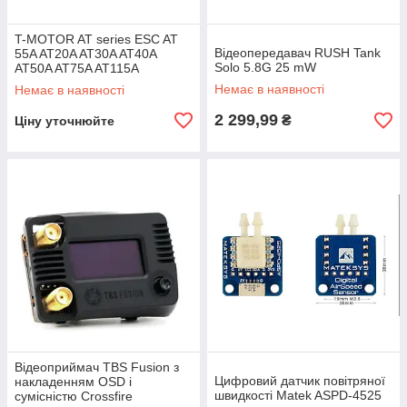
T-MOTOR AT series ESC AT
Відеопередавач RUSH Tank
55A AT20A AT30A AT40A
Solo 5.8G 25 mW
AT50A AT75A AT115A
Немає в наявності
Немає в наявності
2 299,99
₴
Ціну уточнюйте
Відеоприймач TBS Fusion з
Цифровий датчик повітряної
накладенням OSD і
швидкості Matek ASPD-4525
сумісністю Crossfire