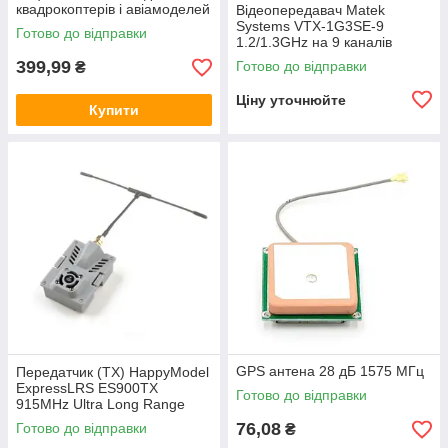
квадрокоптерів і авіамоделей
Відеопередавач Matek
Systems VTX-1G3SE-9
Готово до відправки
1.2/1.3GHz на 9 каналів
399,99
Готово до відправки
₴
Ціну уточнюйте
Купити
GPS антена 28 дБ 1575 МГц
Передатчик (TX) HappyModel
ExpressLRS ES900TX
Готово до відправки
915MHz Ultra Long Range
Transmitter Module (ES900-
76,08
Готово до відправки
₴
915MHz/HP037.0