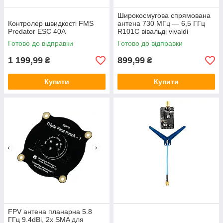
Широкосмугова спрямована
Контролер швидкості FMS
антена 730 МГц — 6,5 ГГц
Predator ESC 40A
R101C вівальді vivaldi
Готово до відправки
Готово до відправки
1 199,99
899,99
₴
₴
Купити
Купити
FPV антена планарна 5.8
ГГц 9.4dBi, 2х SMA для