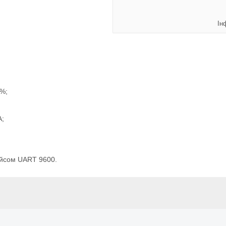
Ін
2%;
A;
фейсом UART 9600.