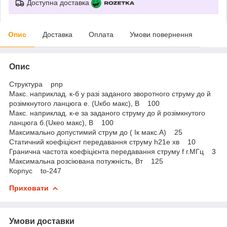
Доступна доставка
Опис
Доставка
Оплата
Умови повернення
Опис
Структура pnp
Макс. наприклад. к-б у разі заданого зворотного струму до й
розімкнутого ланцюга е. (Uкбо макс), В 100
Макс. наприклад. к-е за заданого струму до й розімкнутого
ланцюга б.(Uкео макс), В 100
Максимально допустимий струм до ( Iк макс.А) 25
Статичний коефіцієнт передавання струму h21е хв 10
Гранична частота коефіцієнта передавання струму f г.МГц 3
Максимальна розсіювана потужність, Вт 125
Корпус to-247
Приховати
Умови доставки