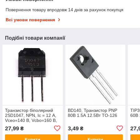
Повернення товару впродовж 14 днів за рахунок покупця
Всі умови повернення
Подібні товари компанії
Транзистор біполярний
BD140, Транзистор PNP
TIP3
2SD1047, NPN, Ic = 12 А,
80В 1.5А 12.5Вт TO-126
60В 
Vceo=140 В, Vcbo=160 В,
Pd=100 Вт [TO-3PN]
27,99
3,49
27,
₴
₴
Купити
Купити