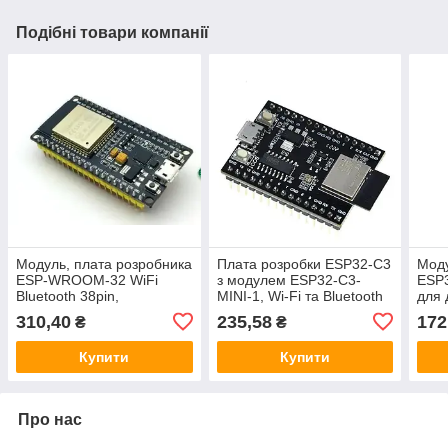
Подібні товари компанії
Модуль, плата розробника
Плата розробки ESP32-C3
Моду
ESP-WROOM-32 WiFi
з модулем ESP32-C3-
ESP3
Bluetooth 38pin,
MINI-1, Wi-Fi та Bluetooth
для 
вбудований модуль
5.0
ESP
310,40
235,58
172
₴
₴
CP2102, 2.4 ГГц, micro-
usb
Купити
Купити
Про нас