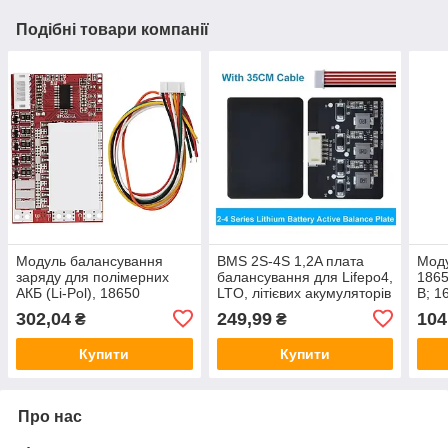
Подібні товари компанії
Модуль балансування
BMS 2S-4S 1,2A плата
Моду
заряду для полімерних
балансування для Lifepo4,
1865
АКБ (Li-Pol), 18650
LTO, літієвих акумуляторів
В; 1
4S/3.7В BMS 50А
302,04
249,99
104
₴
₴
Купити
Купити
Про нас