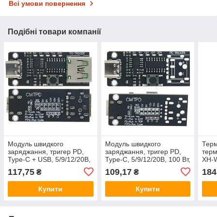
Всі умови повернення
Подібні товари компанії
Модуль швидкого
Модуль швидкого
Терм
заряджання, тригер PD,
заряджання, тригер PD,
терм
Type-C + USB, 5/9/12/20В,
Type-C, 5/9/12/20В, 100 Вт,
XH-
100 Вт, 5 А, PD3.0, PD2.0,
5 А, PD3.0, PD2.0, QC,
117,75
109,17
184
₴
₴
QC, FCP, AFC
FCP, AFC
Купити
Купити