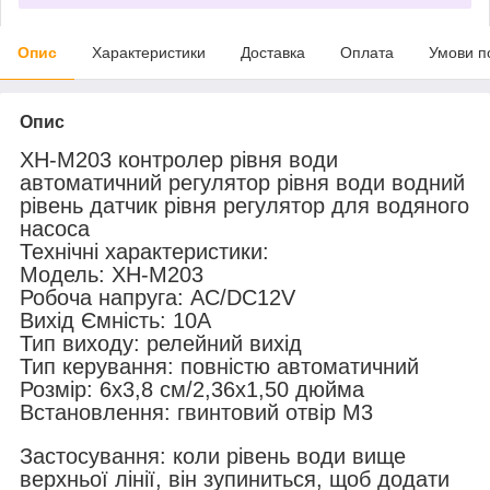
Опис
Характеристики
Доставка
Оплата
Умови п
Опис
XH-M203 контролер рівня води
автоматичний регулятор рівня води водний
рівень датчик рівня регулятор для водяного
насоса
Технічні характеристики:
Модель: XH-M203
Робоча напруга: AC/DC12V
Вихід Ємність: 10A
Тип виходу: релейний вихід
Тип керування: повністю автоматичний
Розмір: 6x3,8 см/2,36x1,50 дюйма
Встановлення: гвинтовий отвір M3
Застосування: коли рівень води вище
верхньої лінії, він зупиниться, щоб додати