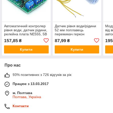
Автоматичний контролер
Датчик рівня води/рідини
Моду
рівня води, датчик рідини,
52 мм поплавець
від 
релейна плата NE555, 5В
перемикач геркон
авт
пер
157,85
87,99
195
₴
₴
акум
А 15
Купити
Купити
Про нас
93% позитивних з 726 відгуків за рік
Працює з 13.03.2017
м. Полтава
Полтава, Україна
Контакти