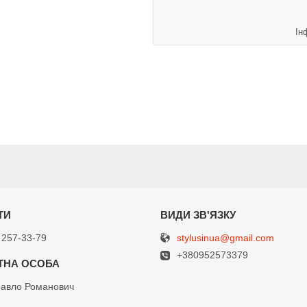
Ін
stylusinua@gmail.com
 257-33-79
+380952573379
Павло Романович