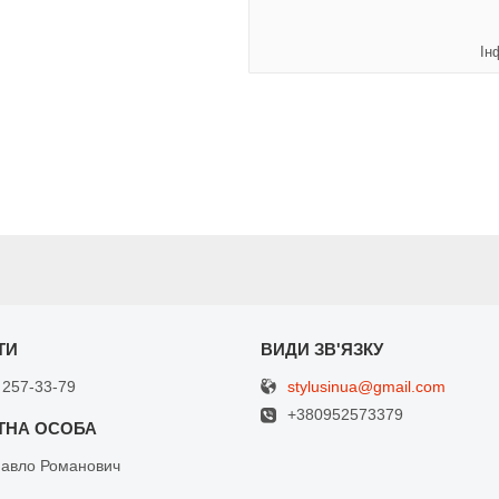
Ін
stylusinua@gmail.com
 257-33-79
+380952573379
Павло Романович