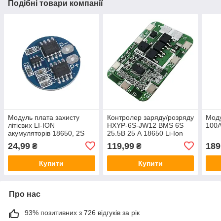
Подібні товари компанії
Модуль плата захисту
Контролер заряду/розряду
Моду
літієвих LI-ION
HXYP-6S-JW12 BMS 6S
100A
акумуляторів 18650, 2S
25.5В 25 А 18650 Li-Ion
8,4 В-7,4 В, 7 А
модуль захисту
24,99
119,99
189
₴
₴
Купити
Купити
Про нас
93% позитивних з 726 відгуків за рік