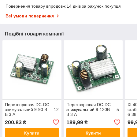
Повернення товару впродовж 14 днів за рахунок покупця
Всі умови повернення
Подібні товари компанії
Перетворювач DC-DC
Перетворювач DC-DC
XL4
знижувальний 9-90 В — 12
знижувальний 9-120В — 5
стаб
В 3 А
В 3 А
6-38
200,83
189,99
99,
₴
₴
Купити
Купити