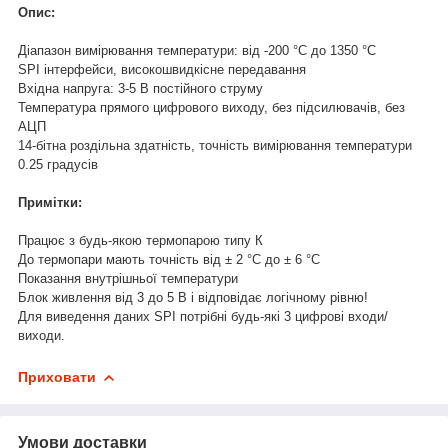
Опис:
Діапазон вимірювання температури: від -200 °C до 1350 °C
SPI інтерфейси, високошвидкісне передавання
Вхідна напруга: 3-5 В постійного струму
Температура прямого цифрового виходу, без підсилювачів, без
АЦП
14-бітна роздільна здатність, точність вимірювання температури
0.25 градусів
Примітки:
Працює з будь-якою термопарою типу К
До термопари мають точність від ± 2 °C до ± 6 °C
Показання внутрішньої температури
Блок живлення від 3 до 5 В і відповідає логічному рівню!
Для виведення даних SPI потрібні будь-які 3 цифрові входи/
виходи.
Приховати
Умови доставки