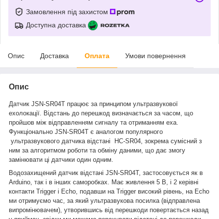
Замовлення під захистом
Доступна доставка
Опис
Доставка
Оплата
Умови повернення
Опис
Датчик JSN-SR04T працює за принципом ультразвукової
ехолокації. Відстань до перешкод визначається за часом, що
пройшов між відправленням сигналу та отриманням еха.
Функціонально JSN-SR04T є аналогом популярного
ультразвукового датчика відстані HC-SR04, зокрема сумісний з
ним за алгоритмом роботи та обміну даними, що дає змогу
замінювати ці датчики один одним.
Водозахищений датчик відстані JSN-SR04T, застосовується як в
Arduino, так і в інших саморобках. Має живлення 5 В, і 2 керівні
контакти Trigger і Echo, подавши на Trigger високий рівень, на Echo
ми отримуємо час, за який ультразвукова посилка (відправлена
випромінювачем), утворившись від перешкоди повертається назад