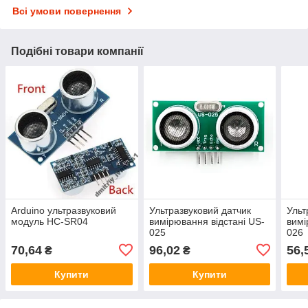
Всі умови повернення
Подібні товари компанії
Arduino ультразвуковий
Ультразвуковий датчик
Ульт
модуль HC-SR04
вимірювання відстані US-
вимі
025
026
70,64
96,02
56,
₴
₴
Купити
Купити