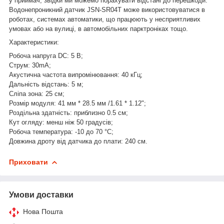
у приймач, звідки ми можемо порахувати відстані до перешкоди.
Водонепроникний датчик JSN-SR04T може використовуватися в
роботах, системах автоматики, що працюють у несприятливих
умовах або на вулиці, в автомобільних парктроніках тощо.
Характеристики:
Робоча напруга DC: 5 В;
Струм: 30mA;
Акустична частота випромінювання: 40 кГц;
Дальність відстань: 5 м;
Сліпа зона: 25 см;
Розмір модуля: 41 мм * 28.5 мм /1.61 * 1.12";
Роздільна здатність: приблизно 0.5 см;
Кут огляду: менш ніж 50 градусів;
Робоча температура: -10 до 70 °C;
Довжина дроту від датчика до плати: 240 см.
Приховати
Умови доставки
Нова Пошта