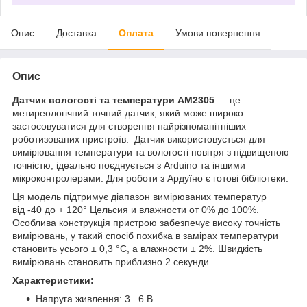
Опис
Доставка
Оплата
Умови повернення
Опис
Датчик вологості та температури AM2305
— це
метиреологічний точний датчик, який може широко
застосовуватися для створення найрізноманітніших
роботизованих пристроїв. Датчик використовується для
вимірювання температури та вологості повітря з підвищеною
точністю, ідеально поєднується з Arduino та іншими
мікроконтролерами. Для роботи з Ардуїно є готові бібліотеки.
Ця модель підтримує діапазон вимірюваних температур
від -40 до + 120° Цельсия и влажности от 0% до 100%.
Особлива конструкція пристрою забезпечує високу точність
вимірювань, у такий спосіб похибка в замірах температури
становить усього ± 0,3 °С, а влажности ± 2%. Швидкість
вимірювань становить приблизно 2 секунди.
Характеристики:
Напруга живлення: 3...6 В