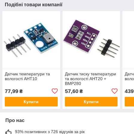
Подібні товари компанії
Датчик температури та
Датчик тиску температури
Датч
вологості AHT10
та вологості AHT20 +
воло
BMP280
77,99
57,60
439
₴
₴
Купити
Купити
Про нас
93% позитивних з 726 відгуків за рік