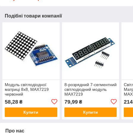
Подібні товари компанії
Модуль світлодіодної
8-розрядний 7-сегментний
Світ
матриці 8х8, MAX7219
світлодіодний модуль
Мат
червоний
MAX7219
MAX7
— з
58,28
79,99
214
₴
₴
Купити
Купити
Про нас