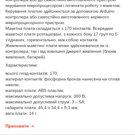
керування мікропроцесором і починати роботу з макетом.
Керування платою здійснюється за допомогою Arduino
контролера або самостійно виготовленого керівного
мікропроцесорного пристрою.
Макетна плата складається з 170 контактів. Всередині
макетної плати розташовані, з кожного боку 17 груп по 5
з'єднаних, горизонтально, між собою контактів.
Живлення макетної плати може здійснюватися як із
контролера, так і від зовнішніх джерел живлення (блоків
живлення, батарей).
Характеристики:
всього гнізд-контактів: 170;
матеріал контактів: фосфорна бронза нанесена на сплав
нікелю;
матеріал плати: ABS пластик;
максимально допустима напруга: 300 В;
максимально допустимий струм: 3 – 5А;
габарити плати: 45,4 х 34,4 х 9,3 мм;
вага плати: 14 г.
Приховати