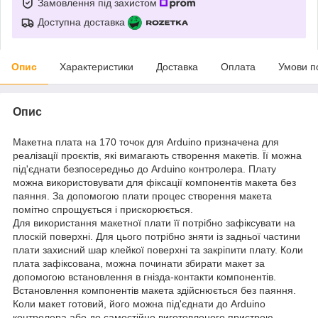
Замовлення під захистом
Доступна доставка
Опис
Характеристики
Доставка
Оплата
Умови п
Опис
Макетна плата на 170 точок для Arduino призначена для
реалізації проєктів, які вимагають створення макетів. Її можна
під'єднати безпосередньо до Arduino контролера. Плату
можна використовувати для фіксації компонентів макета без
паяння. За допомогою плати процес створення макета
помітно спрощується і прискорюється.
Для використання макетної плати її потрібно зафіксувати на
плоскій поверхні. Для цього потрібно зняти із задньої частини
плати захисний шар клейкої поверхні та закріпити плату. Коли
плата зафіксована, можна починати збирати макет за
допомогою встановлення в гнізда-контакти компонентів.
Встановлення компонентів макета здійснюється без паяння.
Коли макет готовий, його можна під'єднати до Arduino
контролера або до самостійно виготовленого пристрою