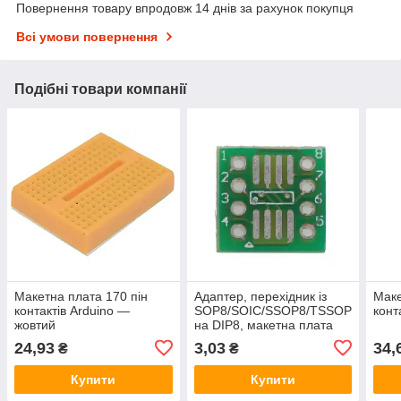
Повернення товару впродовж 14 днів за рахунок покупця
Всі умови повернення
Подібні товари компанії
Макетна плата 170 пін
Адаптер, перехідник із
Маке
контактів Arduino —
SOP8/SOIC/SSOP8/TSSOP
конт
жовтий
на DIP8, макетна плата
перехідник
24,93
3,03
34,
₴
₴
Купити
Купити