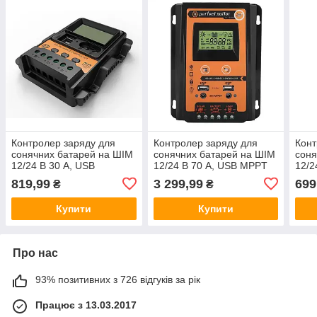
Контролер заряду для
Контролер заряду для
Конт
сонячних батарей на ШІМ
сонячних батарей на ШІМ
соня
12/24 В 30 А, USB
12/24 В 70 А, USB MPPT
12/2
PWM
819,99
3 299,99
699
₴
₴
Купити
Купити
Про нас
93% позитивних з 726 відгуків за рік
Працює з 13.03.2017