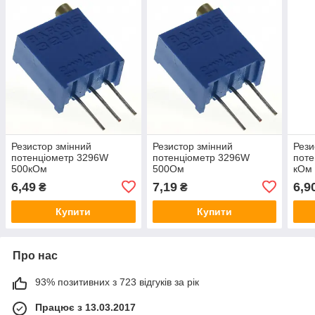
Резистор змінний
Резистор змінний
Рези
потенціометр 3296W
потенціометр 3296W
поте
500кОм
500Ом
кОм
6,49
7,19
6,9
₴
₴
Купити
Купити
Про нас
93% позитивних з 723 відгуків за рік
Працює з 13.03.2017