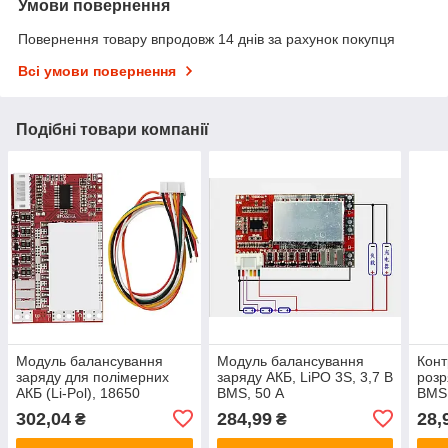
Умови повернення
Повернення товару впродовж 14 днів за рахунок покупця
Всі умови повернення
Подібні товари компанії
Модуль балансування
Модуль балансування
Конт
заряду для полімерних
заряду АКБ, LiPO 3S, 3,7 В
розр
АКБ (Li-Pol), 18650
BMS, 50 А
BMS 
4S/3.7В BMS 50А
2S-D
302,04
284,99
28,
₴
₴