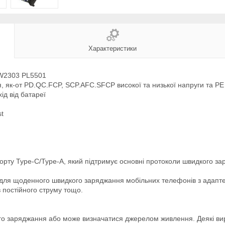
Характеристики
SW2303 PL5501
, як-от PD.QC.FCP, SCP.AFC.SFCP високої та низької напруги та PE
ід від батареї
t
ту Type-C/Type-A, який підтримує основні протоколи швидкого зар
для щоденного швидкого заряджання мобільних телефонів з адапте
в постійного струму тощо.
о заряджання або може визначатися джерелом живлення. Деякі виро