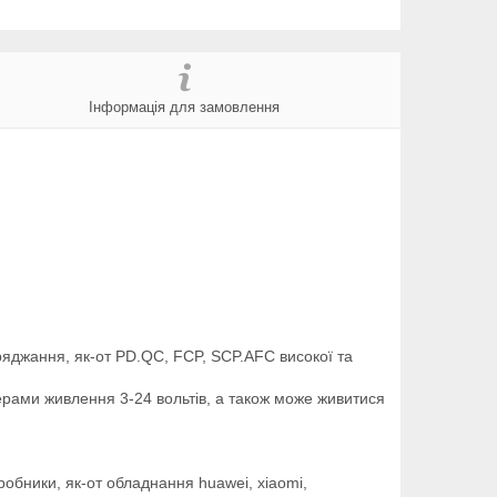
Інформація для замовлення
яджання, як-от PD.QC, FCP, SCP.AFC високої та
рами живлення 3-24 вольтів, а також може живитися
бники, як-от обладнання huawei, xiaomi,