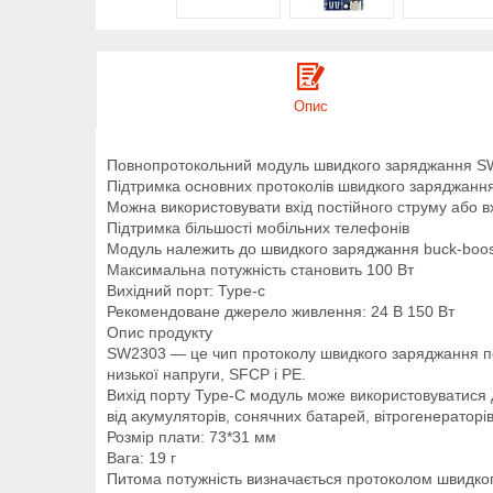
Опис
Повнопротокольний модуль швидкого заряджання 
Підтримка основних протоколів швидкого заряджання
Можна використовувати вхід постійного струму або вх
Підтримка більшості мобільних телефонів
Модуль належить до швидкого заряджання buck-boos
Максимальна потужність становить 100 Вт
Вихідний порт: Type-c
Рекомендоване джерело живлення: 24 В 150 Вт
Опис продукту
SW2303 — це чип протоколу швидкого заряджання пор
низької напруги, SFCP і PE.
Вихід порту Type-C модуль може використовуватися 
від акумуляторів, сонячних батарей, вітрогенераторі
Розмір плати: 73*31 мм
Вага: 19 г
Питома потужність визначається протоколом швидког