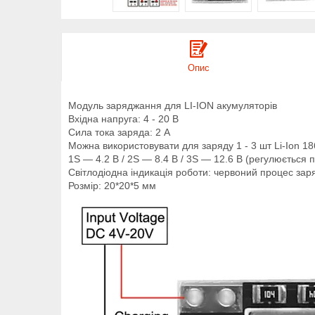
Опис
Модуль заряджання для LI-ION акумуляторів
Вхідна напруга: 4 - 20 В
Сила тока заряда: 2 А
Можна використовувати для заряду 1 - 3 шт Li-Ion 1
1S — 4.2 В / 2S — 8.4 В / 3S — 12.6 В (регулюється 
Світлодіодна індикація роботи: червоний процес за
Розмір: 20*20*5 мм