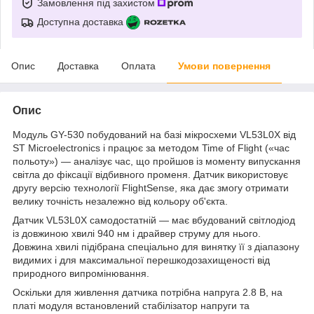
Замовлення під захистом
Доступна доставка
Опис
Доставка
Оплата
Умови повернення
Опис
Модуль GY-530 побудований на базі мікросхеми VL53L0X від
ST Microelectronics і працює за методом Time of Flight («час
польоту») — аналізує час, що пройшов із моменту випускання
світла до фіксації відбивного променя. Датчик використовує
другу версію технології FlightSense, яка дає змогу отримати
велику точність незалежно від кольору об'єкта.
Датчик VL53L0X самодостатній — має вбудований світлодіод
із довжиною хвилі 940 нм і драйвер струму для нього.
Довжина хвилі підібрана спеціально для винятку її з діапазону
видимих і для максимальної перешкодозахищеності від
природного випромінювання.
Оскільки для живлення датчика потрібна напруга 2.8 В, на
платі модуля встановлений стабілізатор напруги та