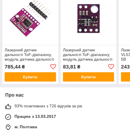
Лазерний датчик
Лазерний датчик
Лазе
дальності ToF-діапазону,
дальності ToF-діапазону,
VL53
модуль датчика дальності
модуль датчика дальності
5В
за часом польоту, MCU-
польоту, GY-530 VL53L0X
785,44
83,81
243
₴
₴
VL53L0X
Купити
Купити
Про нас
93% позитивних з 726 відгуків за рік
Працює з 13.03.2017
м. Полтава