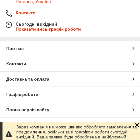
Полтава, Україна
Контакти
Сьогодні вихідний
Показати весь графік роботи
Про нас
Контакти
Доставка та оплата
Графік роботи
Повна версія сайту
Сайт створено на маркетплейсі
Prom.ua
Зараз компанія не може швидко обробляти замовлення та
повідомлення, оскільки за її графіком роботи сьогодні
вихідний. Ваша заявка буде оброблена в найближчий