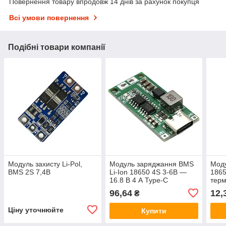
Повернення товару впродовж 14 днів за рахунок покупця
Всі умови повернення
Подібні товари компанії
Модуль захисту Li-Pol,
Модуль заряджання BMS
Моду
BMS 2S 7,4В
Li-Ion 18650 4S 3-6В —
1865
16.8 В 4 А Type-C
терм
NTC 
96,64
12,
₴
Ціну уточнюйте
Купити