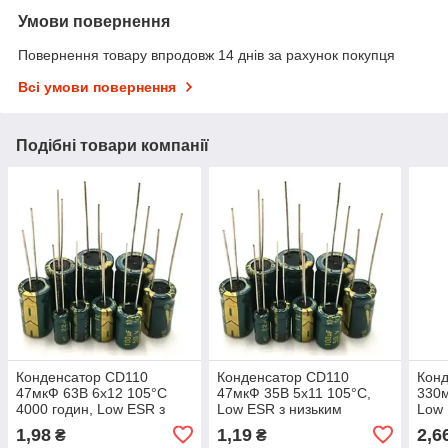
Умови повернення
Повернення товару впродовж 14 днів за рахунок покупця
Всі умови повернення
Подібні товари компанії
Конденсатор CD110
Конденсатор CD110
Кон
47мкФ 63В 6x12 105°C
47мкФ 35В 5x11 105°C,
330м
4000 годин, Low ESR з
Low ESR з низьким
Low 
низьким імпедансом
імпедансом
імп
1,98
1,19
2,6
₴
₴