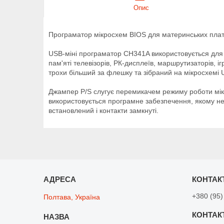
Опис
Програматор мікросхем BIOS для материнських плат
USB-міні програматор CH341A використовується для п
пам'яті телевізорів, РК-дисплеїв, маршрутизаторів,
трохи більший за флешку та зібраний на мікросхемі 
Джампер P/S слугує перемикачем режиму роботи мік
використовується програмне забезпечення, якому не
встановлений і контакти замкнуті.
+380 (95)
Полтава, Україна