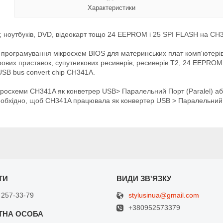
Характеристики
, ноутбуків, DVD, відеокарт тощо 24 EEPROM і 25 SPI FLASH на CH
рограмування мікросхем BIOS для материнських плат комп'ютерів, н
 ігрових приставок, супутникових ресиверів, ресиверів T2, 24 EEPR
USB bus convert chip CH341A.
росхеми CH341A як конветрер USB> Паралельний Порт (Paralel) або
обхідно, щоб CH341A працювала як конвертер USB > Паралельний П
stylusinua@gmail.com
 257-33-79
+380952573379