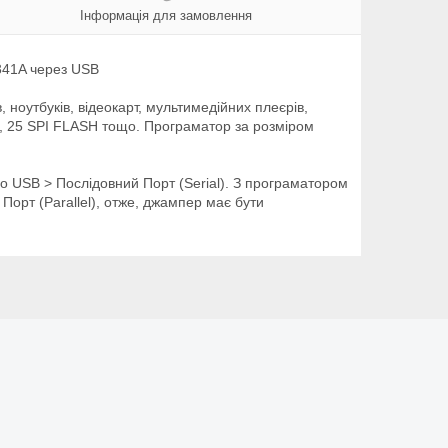
Інформація для замовлення
341A через USB
оутбуків, відеокарт, мультимедійних плеєрів,
OM, 25 SPI FLASH тощо. Програматор за розміром
 USB > Послідовний Порт (Serial). З програматором
орт (Parallel), отже, джампер має бути