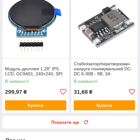
Стабілізатор/перетворювач
Модуль дисплея 1.28" IPS
напруги понижувальний DC-
LCD, GC9A01, 240×240, SPI
DC 6-30В - 9В, 3А
В наявності
В наявності
299,97
31,68
₴
₴
Купити
Купити
Показати ще