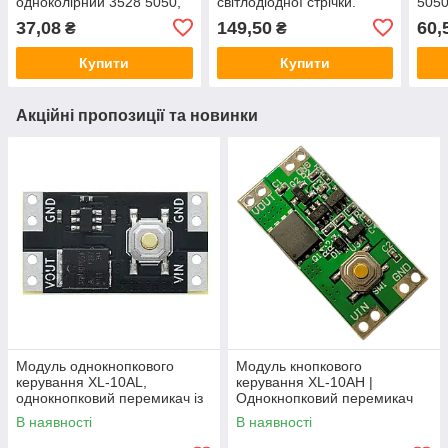
одноколірний 3528 5050,
світлодіодної стрічки.
5050
12-24В, димер
Одноканальна плата
37,08
149,50
60,
₴
₴
драйвера 12-24В 5А з
димуванням
Купити
Купити
Акційні пропозиції та новинки
Модуль однокнопкового
Модуль кнопкового
керування XL-10AL,
керування XL-10AH |
однокнопковий перемикач із
Однокнопковий перемикач
фіксацією, 5В 10А,
10A | Модуль з фіксацією |
В наявності
В наявності
енергоефективний
Широкий діапазон