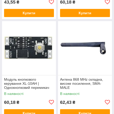
43,55
60,18
₴
₴
Купити
Купити
Модуль кнопкового
Антена 868 MHz складна,
керування XL-10AH |
високе посилення, SMA-
Однокнопковий перемикач
MALE
10A | Модуль з фіксацією |
В наявності
В наявності
Широкий діапазон
60,18
62,43
₴
₴
Купити
Купити