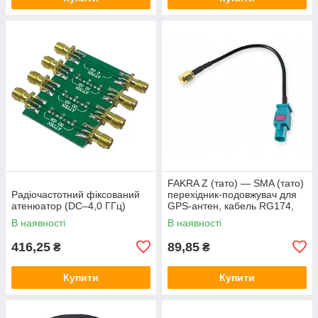
FAKRA Z (тато) — SMA (тато)
Радіочастотний фіксований
перехідник-подовжувач для
атенюатор (DC–4,0 ГГц)
GPS-антен, кабель RG174,
15 см
В наявності
В наявності
416,25
89,85
₴
₴
Купити
Купити