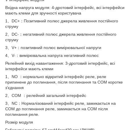
Вхідна напруга модуля: 4-дротовий інтерфейс, всі інтерфейси
мають клеми для зручності користувача
1、DC+：Позитивний полюс джерела живлення постійного
струму
2、DC-：негативний полюс джерела живлення постійного
струму
3、V+：позитивний полюс вимірювальної напруги
4、V-：вимірювальна напруга негативний полюс
Релейний вихід навантаження: 3-дротовий інтерфейс, всі
інтерфейси мають клеми
1、NO ：нормально відкритий інтерфейс реле, реле
припинене до поглинання, після поглинання та COM коротке
з'єднання
2、COM ：релейний загальний інтерфейс
3、NC：Нормалізований інтерфейс реле, замикається на
COM до поглинання реле, замикається на COM після
поглинання реле.
Розмір модуля
Габаритні розміри: 67 мм*44мм*20 мм (Д*Ш*В)