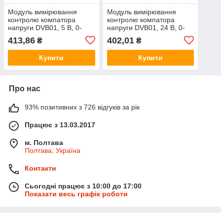
Модуль вимірювання
Модуль вимірювання
контролю компатора
контролю компатора
напруги DVB01, 5 В, 0-
напруги DVB01, 24 В, 0-
99,9 В, <90 мА, цифровий
99,9 В, <35 мА, цифровий
413,86
402,01
₴
₴
компактор
компактор
Купити
Купити
Про нас
93% позитивних з 726 відгуків за рік
Працює з 13.03.2017
м. Полтава
Полтава, Україна
Контакти
Сьогодні працює з 10:00 до 17:00
Показати весь графік роботи