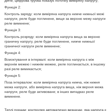
діяти, цифрова трубка показує поточну виміряну напругу;
Функція 2:
Контроль заряду: коли виміряна напруга нижче нижньої межі
напруги, реле буде поглинене, вище за верхню межу напруги
реле вимкнене;
Функція 3:
Контроль розряду: коли виміряна напруга вища за верхню
граничну напругу, реле буде поглинене, нижче нижньої
граничної напруги реле вимкнене;
Функція 4:
Всмоктування в інтервалі: коли виміряна напруга є між
верхнім межею і нижнім межею, реле поглинається, в іншому
разі реле вимикається;
Функція 5:
Поза інтервалом: коли виміряна напруга нижча, ніж нижня
межа напруги, або виміряна напруга вища, ніж верхня межа
напруги, реле буде активоване; в інших випадках реле
вимкнене.
Теплі поради: контролер автоматично визначає, яка напруга є