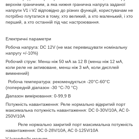
верхнім граничним, а яка нижня гранична напруга заданої
напруги V1 і V2 відповідно до різних функцій, користувачам не
потрібно плутатися в тому, хто великий, а хто маленький, і хто
перший, а хто останній під час настроювання.
Електричні параметри
Робоча напруга: DC 12V (не має перевищувати номінальну
напругу +/-10%)
Робочий струм: Менш ніж 50 мА за 12 В (менш ніж 12 мА,
коли реле не активоване, менш ніж 3 мА, коли дисплей
вимкнений)
Робоча температура: рекомендується -20°C-60°C
(попередній діапазон -30 °C-70 °C)
Діапазон вимірювання: 0-99,9 В
Потужність навантаження: Реле нормально відкритий порт
максимальна потужність навантаження: DC 0-30V/10A, AC 0-
250V/10A
Реле нормально закритий порт максимальна потужність
навантаження: DC 0-28V/10A, AC 0-125V/10A
V Інтерфейс модуля