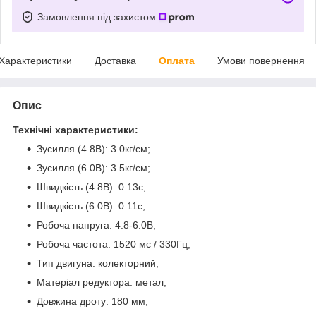
Замовлення під захистом
Характеристики
Доставка
Оплата
Умови повернення
Опис
Технічні характеристики:
Зусилля (4.8В): 3.0кг/см;
Зусилля (6.0В): 3.5кг/см;
Швидкість (4.8В): 0.13с;
Швидкість (6.0В): 0.11с;
Робоча напруга: 4.8-6.0В;
Робоча частота: 1520 мс / 330Гц;
Тип двигуна: колекторний;
Матеріал редуктора: метал;
Довжина дроту: 180 мм;