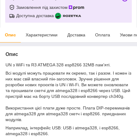
Замовлення під захистом
Доступна доставка
Опис
Характеристики
Доставка
Оплата
Умови п
Опис
UN з WiFi та R3 ATMEGA 328 esp8266 32MB пам'яті.
Всі модулі можуть працювати як окремо, так і разом. І кожен із
них має свій власний пін-заголовок. Зручне рішення для
розробки нових проєктів із UN і Wi-Fi. Ви можете оновлювати
та прошивати скетчі для atmega328 і esp8266 через USB. Цей
пристрій має на борту USB послідовний конвертер ch340g.
Використання цієї плати дуже просте. Плата DIP-перемикачів
для atmega328 для atmega328 скетч і esp8266. приєднаних
модулів.
Наприклад, інтерфейс USB: USB і atmega328, і esp8266,
atmega328 і esp8266.