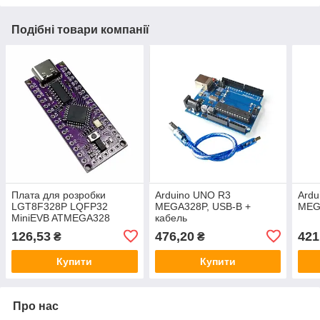
Подібні товари компанії
Плата для розробки
Arduino UNO R3
Ardu
LGT8F328P LQFP32
MEGA328P, USB-B +
MEG
MiniEVB ATMEGA328
кабель
Arduino Nano V 3.0 -
126,53
476,20
421
₴
₴
CH9340
Купити
Купити
Про нас