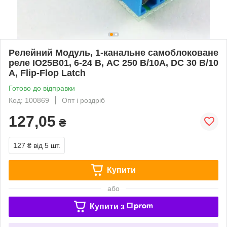
Релейний Модуль, 1-канальне самоблоковане
реле IO25B01, 6-24 В, AC 250 В/10A, DC 30 В/10
A, Flip-Flop Latch
Готово до відправки
Код: 100869
Опт і роздріб
127,05
₴
127 ₴
від 5 шт.
Купити
або
Купити з