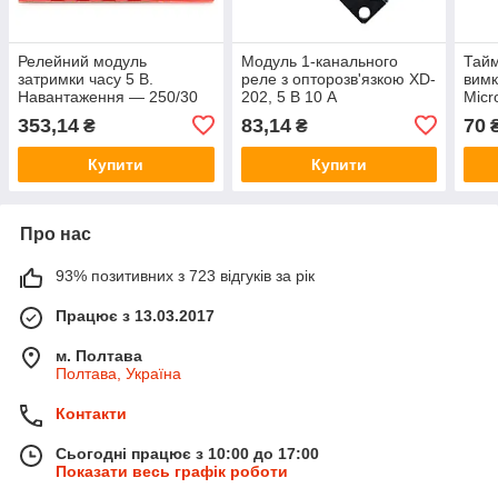
Релейний модуль
Модуль 1-канального
Тайм
затримки часу 5 В.
реле з опторозв'язкою XD-
вимк
Навантаження — 250/30
202, 5 В 10 A
Micr
В, 10 А. Таймер 0,1
А/DC
353,14
83,14
70
₴
₴
секунда ~ 999 хвилин.
рел
Двоканальне
Купити
Купити
Про нас
93% позитивних з 723 відгуків за рік
Працює з 13.03.2017
м. Полтава
Полтава, Україна
Контакти
Сьогодні працює з 10:00 до 17:00
Показати весь графік роботи