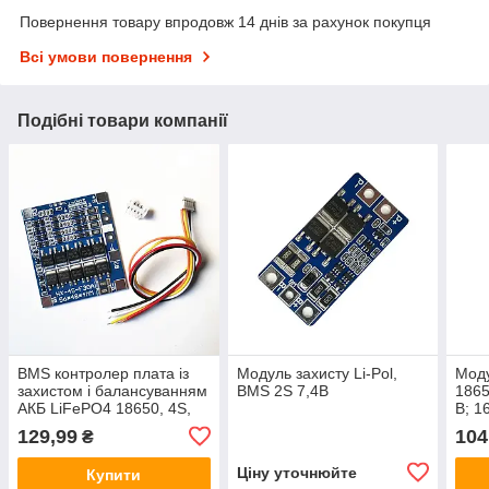
Повернення товару впродовж 14 днів за рахунок покупця
Всі умови повернення
Подібні товари компанії
BMS контролер плата із
Модуль захисту Li-Pol,
Моду
захистом і балансуванням
BMS 2S 7,4В
1865
АКБ LiFePO4 18650, 4S,
В; 1
3.2 В, 30 A HX-4S-F30A,
129,99
104
₴
LFP
Ціну уточнюйте
Купити