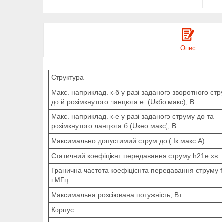
Опис
Структура
Макс. наприклад. к-б у разі заданого зворотного ст
до й розімкнутого ланцюга е. (Uкбо макс), В
Макс. наприклад. к-е у разі заданого струму до та
розімкнутого ланцюга б.(Uкео макс), В
Максимально допустимий струм до ( Iк макс.А)
Статичний коефіцієнт передавання струму h21е хв
Гранична частота коефіцієнта передавання струму f
г.МГц
Максимальна розсіювана потужність, Вт
Корпус