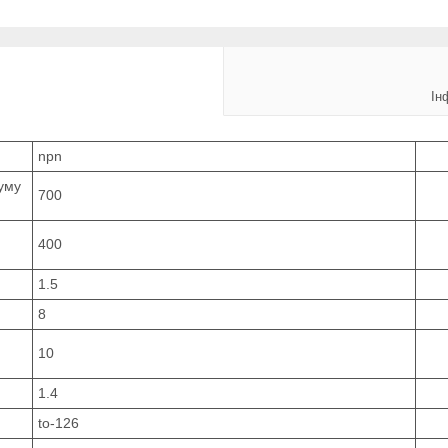
Ін
npn
руму
700
400
1.5
8
10
1.4
to-126