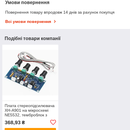
Умови повернення
Повернення товару впродовж 14 днів за рахунок покупця
Всі умови повернення
Подібні товари компанії
Плата стереопідсилювача
XH-A901 на мікросхемі
NE5532, темброблок з
регулюванням гучності,
368,93
₴
ВЧ, НЧ, 12-24В