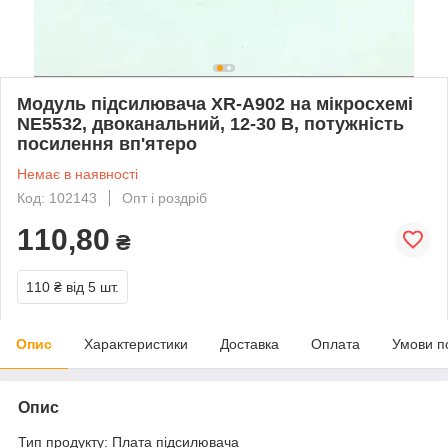
Модуль підсилювача XR-A902 на мікросхемі
NE5532, двоканальний, 12-30 В, потужність
посилення вп'ятеро
Немає в наявності
Код: 102143
Опт і роздріб
110,80
₴
110 ₴
від 5 шт.
Опис
Характеристики
Доставка
Оплата
Умови п
Опис
Тип продукту: Плата підсилювача