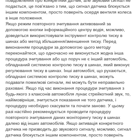
повідомлення про конкретний датчик, але звуковий сигнал не
подається, це пов'язано з тим, що сигнал датчика блокується
іншим компонентом, просто поверніть осердя вентиля колеса
в інше положення.
Якщо режим повторного зчитування активований за
допомогою кнопки інформаційного центру водія, можливо,
доведеться використовувати інструмент контролю тиску в
шинах або метод збільшення/зменшення тиску. Перед
виконанням процедури за допомогою цього методу
переконайтеся, що одночасно не виконується жодна інша
процедура зчитування або що поруч не є інший автомобіль,
обладнаний системою контролю тиску в шинах, який виконує
регулювання тиску в шинах. Інші автомобілі, що рухаються,
обладнані системою контролю тиску в шинах, можуть
подавати помилкові сигнали, які можуть бути неправильно
раховані. Якщо під час виконання процедури зчитування з
будь-якого з клаксонів автомобіля лунає стрейкотний звук, то,
найімовірніше, зчитується показання не того датчика, і
процедуру необхідно скасувати та почати заново. У цьому
разі настійно рекомендується проводити процедуру
повторного зчитування даних моніторингу тиску в шинах
далеко від інших автомобілів. Якщо активація конкретного
датчика не призводить до звукового сигналу, можливо, сигнал
датчика блокується іншим компонентом, просто поверніть