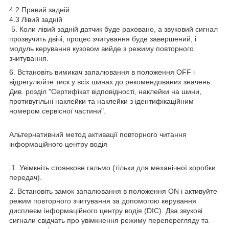
4.2 Правий задній
4.3 Лівий задній
5. Коли лівий задній датчик буде раховано, а звуковий сигнал
прозвучить двічі, процес зчитування буде завершений, і
модуль керування кузовом вийде з режиму повторного
зчитування.
6. Встановіть вимикач запалювання в положення OFF і
відрегулюйте тиск у всіх шинах до рекомендованих значень.
Див. розділ "Сертифікат відповідності, наклейки на шини,
противугільні наклейки та наклейки з ідентифікаційним
номером сервісної частини".
Альтернативний метод активації повторного читання
інформаційного центру водія
1. Увімкніть стоянкове гальмо (тільки для механічної коробки
передач).
2. Встановіть замок запалювання в положення ON і активуйте
режим повторного зчитування за допомогою керування
дисплеєм інформаційного центру водія (DIC). Два звукові
сигнали свідчать про увімкнення режиму переперегляду та