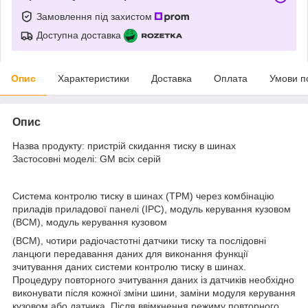
Замовлення під захистом
Доступна доставка
Опис
Характеристики
Доставка
Оплата
Умови п
Опис
Назва продукту: пристрій скидання тиску в шинах
Застосовні моделі: GM всіх серій
Система контролю тиску в шинах (TPM) через комбінацію
приладів приладової панелі (IPC), модуль керування кузовом
(BCM), модуль керування кузовом
(BCM), чотири радіочастотні датчики тиску та послідовні
ланцюги передавання даних для виконання функції
зчитування даних системи контролю тиску в шинах.
Процедуру повторного зчитування даних із датчиків необхідно
виконувати після кожної зміни шини, заміни модуля керування
кузовом або датчика. Після ввімкнення режиму повторного