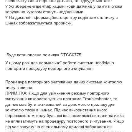
після зчитування першого датчика, то відбудеться таке:
? Усі збережені ідентифікаційні коди датчиків у пам'яті блока
керування кузовом стануть недіяльними.
? На дисплеї інформаційного центру водія замість тиску в
шинах зображатимуться прориски.
Буде встановлена помилка DTCC0775.
У цьому разі для нормальної роботи системи необхідно
повторити процедуру повторного зчитування.
Процедура повторного зчитування даних системи контролю
тиску в шинах
ПРИМІТКА: Якщо для увімкнення режиму повторного
зчитування використовується програма Troubleshooter, то
датчик має бути активований за допомогою приладу для
контролю тиску в шинах. Під час використання цього
переважного методу будь-які інші помилкові сигнали датчика
не впливатимуть на процедуру повторного зчитування. Якщо
під час запуску на спеціальному приладі зображається