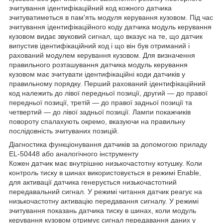
зчитування ідентифікаційний код кожного датчика
зчитуватиметься в пам'ять модуля керування кузовом. Під час
зчитування ідентифікаційного коду датчика модуль керування
кузовом видає звуковий сигнал, що вказує на те, що датчик
випустив ідентифікаційний код і що він був отриманий і
рахований модулем керування кузовом. Для визначення
правильного розташування датчика модуль керування
кузовом має зчитувати ідентифікаційні коди датчиків у
правильному порядку. Перший рахований ідентифікаційний
код належить до лівої передньої позиції, другий — до правої
передньої позиції, третій — до правої задньої позиції та
четвертий — до лівої задньої позиції. Лампи покажчиків
повороту спалахують окремо, вказуючи на правильну
послідовність зчитуваних позицій.
Діагностика функціонування датчиків за допомогою приладу
EL-50448 або аналогічного інструменту
Кожен датчик має внутрішню низькочастотну котушку. Коли
контроль тиску в шинах використовується в режимі Enable,
для активації датчика генерується низькочастотний
передавальний сигнал. У режимі читання датчик реагує на
низькочастотну активацію передавання сигналу. У режимі
зчитування показань датчика тиску в шинах, коли модуль
керування кузовом отримує сигнал передавання даних у