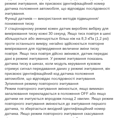
режимі зчитування, він присвоює ідентифікаційний номер
датчика положення автомобіля, що відповідає послідовності
зчитування.
Функції датчиків — використання методів підвищення/
пониження тиску
У стаціонарному режимі кожен датчик виробляє вибірку для
вимірювання тиску кожні 30 секунд. Якщо тиск повітря в шині
збільшується або зменшується більш ніж на 8,3 кПа (1,2 psi)
проти останнього виміру, негайно здійснюється повторне
вимірювання для підтвердження величини зміни тиску
повітря. Якщо тиск повітря дійсно змінився, датчик передає
дані в режимі зчитування. У режимі зчитування показань
датчика тиску в шинах, коли модуль керування кузовом
отримує сигнал передавання даних у режимі зчитування, він
присвоює ідентифікаційний код датчика положення
автомобіля, що відповідає послідовності зчитування.
Зупиняння режиму повторного зчитування
Режим повторного зчитування змінюється, якщо вимикач
запалювання перекладається в положення OFF або якщо
датчики не зчитуються впродовж понад 2 хвилин. Якщо режим
повторного зчитування змінюється до зчитування першого
датчика, то зберігається вихідний ідентифікаційний номер
датчика. Якщо режим повторного зчитування скасування