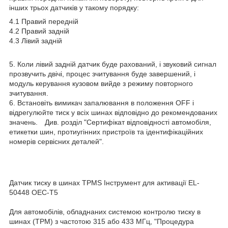
інших трьох датчиків у такому порядку:
4.1 Правий передній
4.2 Правий задній
4.3 Лівий задній
5. Коли лівий задній датчик буде рахований, і звуковий сигнал
прозвучить двічі, процес зчитування буде завершений, і
модуль керування кузовом вийде з режиму повторного
зчитування.
6. Встановіть вимикач запалювання в положення OFF і
відрегулюйте тиск у всіх шинах відповідно до рекомендованих
значень. Див. розділ "Сертифікат відповідності автомобіля,
етикетки шин, протиугінних пристроїв та ідентифікаційних
номерів сервісних деталей".
Датчик тиску в шинах TPMS Інструмент для активації EL-
50448 OEC-T5
Для автомобілів, обладнаних системою контролю тиску в
шинах (TPM) з частотою 315 або 433 МГц, "Процедура