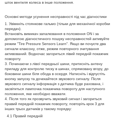
шток вентиля колеса в інше положення.
Основні методи усунення несправності під час діагностики
1. Увімкніть стоянкове гальмо (тільки для механічної коробки
передач).
Встановіть вимикач запалювання в положення ON і за
допомогою діагностичного пошуку несправностей активуйте
режим "Tire Pressure Sensors Learn". Якщо ви почуєте два
сигнали клаксону, отже, режим повторного зчитування
активований. Водночас загориться лівий передній покажчик
повороту.
3. Починаючи з лівої передньої шини, притисніть антену
приладу для контролю тиску в шинах, спрямовану вгору, до
боковини шини біля обода в осердя. Натисніть і відпустіть
кнопку запуску та дочекайтеся звукового сигналу. Після
звукового сигналу інформація з датчика буде рахована, і
засвітиться лампочка покажчика повороту для наступного
положення, яке необхідно вважати.
4. Після того як прозвучить звуковий сигнал і загориться
правий передній покажчик повороту, повторіть крок 3 для
інших трьох датчиків у такому порядку:
4.1 Правий передній