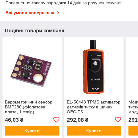
Повернення товару впродовж 14 днів за рахунок покупця
Всі умови повернення
Подібні товари компанії
Барометричний сенсор
EL-50448 TPMS активатор
Мод
BMP280 (фіолетова
датчиків тиску в шинах,
тиск
плата, 1 отвір)
OEC-T5
моду
GY-6
46,03
292,08
291
₴
₴
5В
Купити
Купити