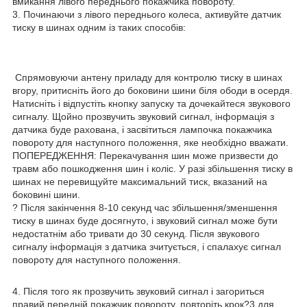
вмикання лівого переднього покажчика повороту.
3. Починаючи з лівого переднього колеса, активуйте датчик
тиску в шинах одним із таких способів:
Спрямовуючи антену приладу для контролю тиску в шинах
вгору, притисніть його до боковини шини біля ободи в осердя.
Натисніть і відпустіть кнопку запуску та дочекайтеся звукового
сигналу. Щойно прозвучить звуковий сигнал, інформація з
датчика буде рахована, і засвітиться лампочка покажчика
повороту для наступного положення, яке необхідно вважати.
ПОПЕРЕДЖЕННЯ: Перекачування шин може призвести до
травм або пошкодження шин і коліс. У разі збільшення тиску в
шинах не перевищуйте максимальний тиск, вказаний на
боковині шини.
? Після закінчення 8-10 секунд час збільшення/зменшення
тиску в шинах буде досягнуто, і звуковий сигнал може бути
недостатнім або тривати до 30 секунд. Після звукового
сигналу інформація з датчика зчитується, і спалахує сигнал
повороту для наступного положення.
4. Після того як прозвучить звуковий сигнал і загориться
правий передній покажчик повороту, повторіть крок?3 для