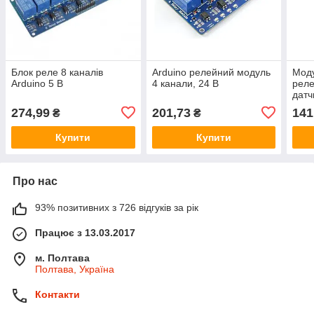
Блок реле 8 каналів
Arduino релейний модуль
Моду
Arduino 5 В
4 канали, 24 В
реле
датч
274,99
201,73
141
₴
₴
Купити
Купити
Про нас
93% позитивних з 726 відгуків за рік
Працює з 13.03.2017
м. Полтава
Полтава, Україна
Контакти