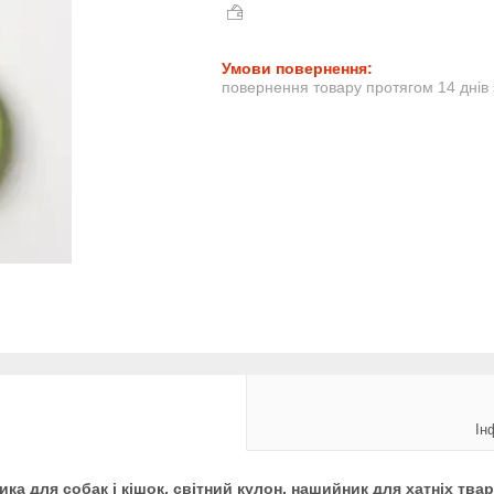
повернення товару протягом 14 днів
Ін
а для собак і кішок, світний кулон, нашийник для хатніх твар