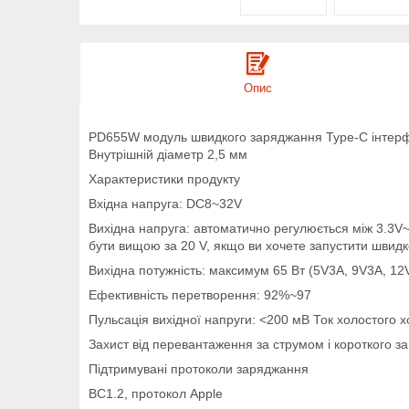
Опис
PD655W модуль швидкого заряджання Type-C інтер
Внутрішній діаметр 2,5 мм
Характеристики продукту
Вхідна напруга: DC8~32V
Вихідна напруга: автоматично регулюється між 3.3V~2
бути вищою за 20 V, якщо ви хочете запустити швид
Вихідна потужність: максимум 65 Вт (5V3A, 9V3A, 12
Ефективність перетворення: 92%~97
Пульсація вихідної напруги: <200 мВ Ток холостого 
Захист від перевантаження за струмом і короткого з
Підтримувані протоколи заряджання
BC1.2, протокол Apple