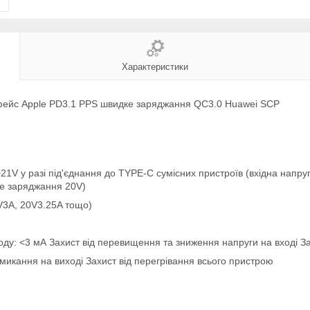
Характеристики
фейс Apple PD3.1 PPS швидке заряджання QC3.0 Huawei SCP
1V у разі під'єднання до TYPE-C сумісних пристроїв (вхідна напруг
ке заряджання 20V)
V3A, 20V3.25A тощо)
ходу: <3 мА Захист від перевищення та зниження напруги на вході З
амикання на виході Захист від перегрівання всього пристрою