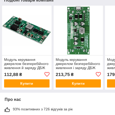
Подібні товари компанії
Модуль керування
Модуль керування
Моду
джерелом безперебійного
джерелом безперебійного
джер
живлення й заряду ДБЖ
живлення і заряду ДБЖ
живл
UPS — 12 В 1 А, працює
UPS — 12 В 3 А, працює
UPS 
112,88
213,75
179
₴
₴
від 18650 батареї
від 2x18650, Тype-C
2x18
Купити
Купити
Про нас
93% позитивних з 726 відгуків за рік