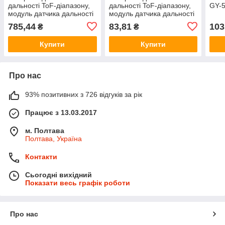
дальності ToF-діапазону,
дальності ToF-діапазону,
GY-5
модуль датчика дальності
модуль датчика дальності
за часом польоту, MCU-
польоту, GY-530 VL53L0X
785,44
83,81
103
₴
₴
VL53L0X
Купити
Купити
Про нас
93% позитивних з 726 відгуків за рік
Працює з 13.03.2017
м. Полтава
Полтава, Україна
Контакти
Сьогодні вихідний
Показати весь графік роботи
Про нас