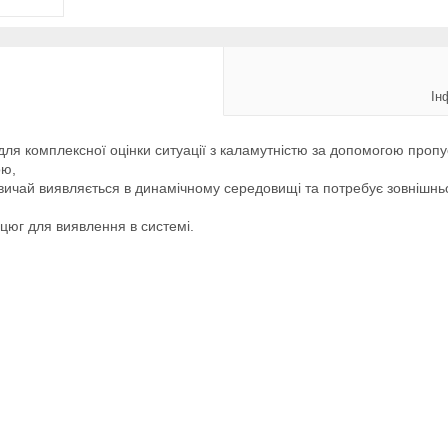
Ін
ля комплексної оцінки ситуації з каламутністю за допомогою пропус
ою,
звичай виявляється в динамічному середовищі та потребує зовнішнь
цюг для виявлення в системі.