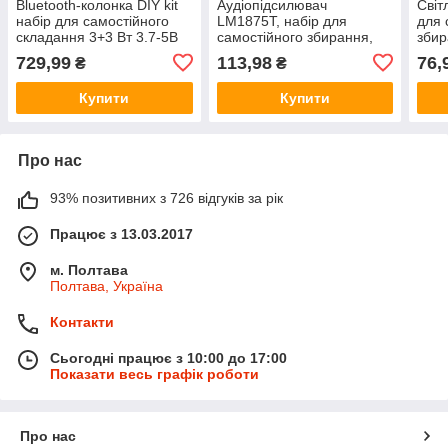
Bluetooth-колонка DIY kit
Аудіопідсилювач
Світ
набір для самостійного
LM1875T, набір для
для 
складання 3+3 Вт 3.7-5В
самостійного збирання,
збир
DIY kit
конс
729,99
113,98
76,
₴
₴
Купити
Купити
Про нас
93% позитивних з 726 відгуків за рік
Працює з 13.03.2017
м. Полтава
Полтава, Україна
Контакти
Сьогодні працює з 10:00 до 17:00
Показати весь графік роботи
Про нас