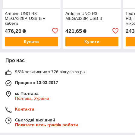
Arduino UNO R3
Arduino UNO R3
Плат
MEGA328P, USB-B +
MEGA328P, USB-B
R3,
кабель
мікр
ATme
476,20
421,65
243
₴
₴
Купити
Купити
Про нас
93% позитивних з 726 відгуків за рік
Працює з 13.03.2017
м. Полтава
Полтава, Україна
Контакти
Сьогодні вихідний
Показати весь графік роботи