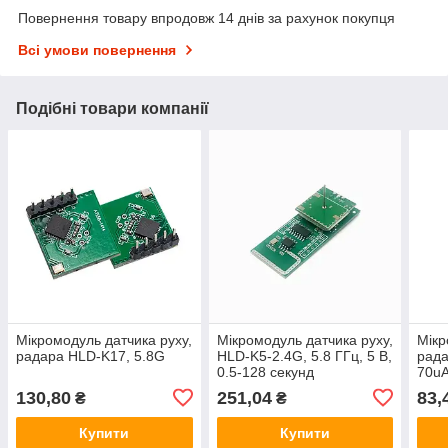
Повернення товару впродовж 14 днів за рахунок покупця
Всі умови повернення
Подібні товари компанії
Мікромодуль датчика руху,
Мікромодуль датчика руху,
Мікр
радара HLD-K17, 5.8G
HLD-K5-2.4G, 5.8 ГГц, 5 В,
рада
0.5-128 секунд
70u
130,80
251,04
83,
₴
₴
Купити
Купити