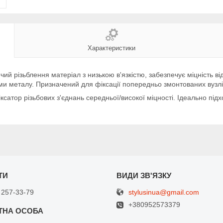
Характеристики
ий різьблення матеріал з низькою в'язкістю, забезпечує міцність ві
ми металу. Призначений для фіксації попередньо змонтованих вузлі
іксатор різьбових з'єднань середньої/високої міцності. Ідеально пі
stylusinua@gmail.com
 257-33-79
+380952573379