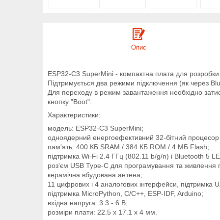
Опис
ESP32-C3 SuperMini - компактна плата для розробки 
Підтримується два режими підключення (як через Blue
Для переходу в режим завантаження необхідно затисну
кнопку "Boot".
Характеристики:
модель: ESP32-C3 SuperMini;
одноядерний енергоефективний 32-бітний процесор з
пам'ять: 400 КБ SRAM / 384 КБ ROM / 4 МБ Flash;
підтримка Wi-Fi 2.4 ГГц (802.11 b/g/n) і Bluetooth 5 LE
роз'єм USB Type-C для програмування та живлення 
керамічна вбудована антена;
11 цифрових і 4 аналогових інтерфейси, підтримка UA
підтримка MicroPython, C/C++, ESP-IDF, Arduino;
вхідна напруга: 3.3 - 6 В;
розміри плати: 22.5 x 17.1 x 4 мм.