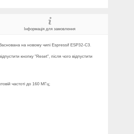
Інформація для замовлення
 Заснована на новому чипі Espressif ESP32-C3.
дпустити кнопку "Reset", після чого відпустити
овій частоті до 160 МГц;