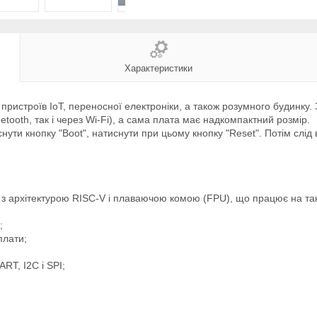
Характеристики
пристроїв IoT, переносної електроніки, а також розумного будинку.
tooth, так і через Wi-Fi), а сама плата має надкомпактний розмір.
ти кнопку "Boot", натиснути при цьому кнопку "Reset". Потім слід ві
 архітектурою RISC-V і плаваючою комою (FPU), що працює на такт
;
плати;
RT, I2C і SPI;