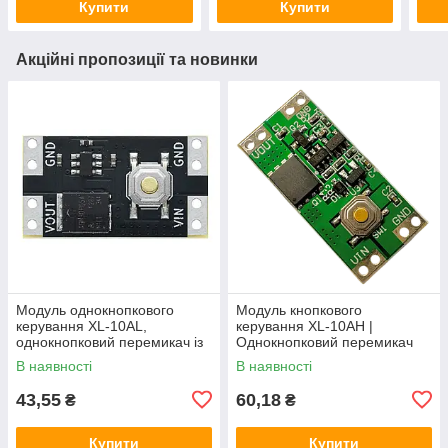
Купити
Купити
Акційні пропозиції та новинки
Модуль однокнопкового
Модуль кнопкового
керування XL-10AL,
керування XL-10AH |
однокнопковий перемикач із
Однокнопковий перемикач
фіксацією, 5В 10А,
10A | Модуль з фіксацією |
В наявності
В наявності
енергоефективний
Широкий діапазон
43,55
60,18
₴
₴
Купити
Купити