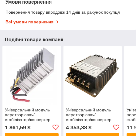
Умови повернення
Повернення товару впродовж 14 днів за рахунок покупця
Всі умови повернення
Подібні товари компанії
Універсальний модуль
Універсальний модуль
Унів
перетворювач/
перетворювач/
пере
стабілізатор/конвертер
стабілізатор/конвертер
стаб
DC-DC 10-16В — 24 В 20
DC-DC 12/24В - 56В 5А
DC-D
1 861,59
4 353,38
11 
₴
₴
А 480 Вт IP68
280Вт IP68
1160