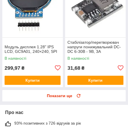
Стабілізатор/перетворювач
Модуль дисплея 1.28" IPS
напруги понижувальний DC-
LCD, GC9A01, 240×240, SPI
DC 6-30В - 9В, 3А
В наявності
В наявності
299,97
31,68
₴
₴
Купити
Купити
Показати ще
Про нас
93% позитивних з 726 відгуків за рік