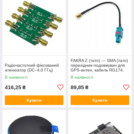
FAKRA Z (тато) — SMA (тато)
Радіочастотний фіксований
перехідник-подовжувач для
атенюатор (DC–4,0 ГГц)
GPS-антен, кабель RG174,
15 см
В наявності
В наявності
416,25
89,85
₴
₴
Купити
Купити