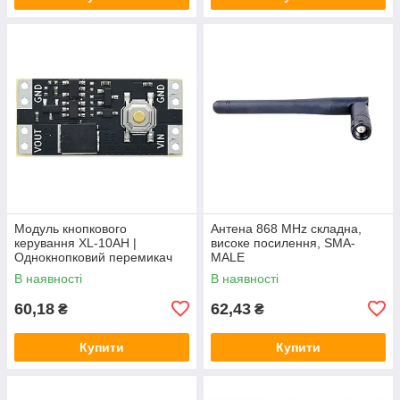
Модуль кнопкового
Антена 868 MHz складна,
керування XL-10AH |
високе посилення, SMA-
Однокнопковий перемикач
MALE
10A | Модуль з фіксацією |
В наявності
В наявності
Широкий діапазон
60,18
62,43
₴
₴
Купити
Купити