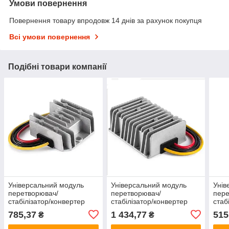
Умови повернення
Повернення товару впродовж 14 днів за рахунок покупця
Всі умови повернення
Подібні товари компанії
Універсальний модуль
Універсальний модуль
Унів
перетворювач/
перетворювач/
пере
стабілізатор/конвертер
стабілізатор/конвертер
стаб
DC-DC 9-40В - 24В 2А
DC-DC 18-35В — 12 В 30
DC-D
785,37
1 434,77
515
₴
₴
48Вт IP68
А 360 Вт IP68
24 В