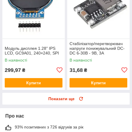
Стабілізатор/перетворювач
Модуль дисплея 1.28" IPS
напруги понижувальний DC-
LCD, GC9A01, 240×240, SPI
DC 6-30В - 9В, 3А
В наявності
В наявності
299,97
31,68
₴
₴
Купити
Купити
Показати ще
Про нас
93% позитивних з 726 відгуків за рік