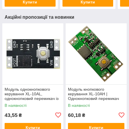
Купити
Купити
Акційні пропозиції та новинки
Модуль однокнопкового
Модуль кнопкового
керування XL-10AL,
керування XL-10AH |
однокнопковий перемикач із
Однокнопковий перемикач
фіксацією, 5В 10А,
10A | Модуль з фіксацією |
В наявності
В наявності
енергоефективний
Широкий діапазон
43,55
60,18
₴
₴
Купити
Купити