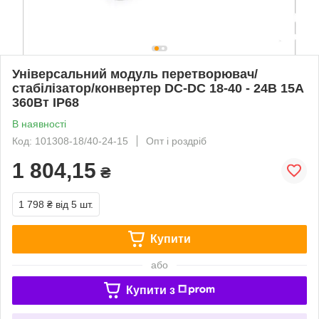
Універсальний модуль перетворювач/
стабілізатор/конвертер DC-DC 18-40 - 24В 15А
360Вт IP68
В наявності
Код: 101308-18/40-24-15
Опт і роздріб
1 804,15
₴
1 798 ₴
від 5 шт.
Купити
або
Купити з