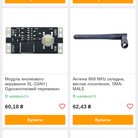
Модуль кнопкового
Антена 868 MHz складна,
керування XL-10AH |
високе посилення, SMA-
Однокнопковий перемикач
MALE
10A | Модуль з фіксацією |
В наявності
В наявності
Широкий діапазон
60,18
62,43
₴
₴
Купити
Купити