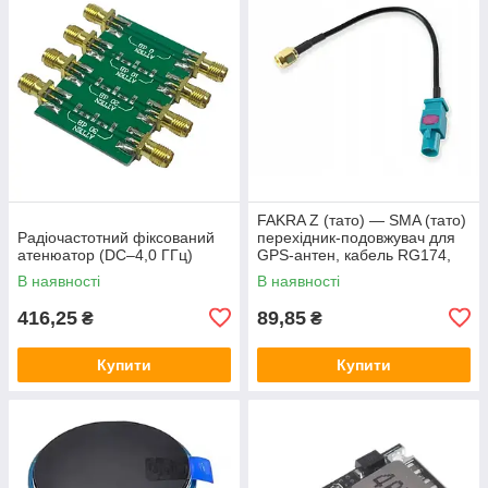
FAKRA Z (тато) — SMA (тато)
Радіочастотний фіксований
перехідник-подовжувач для
атенюатор (DC–4,0 ГГц)
GPS-антен, кабель RG174,
15 см
В наявності
В наявності
416,25
89,85
₴
₴
Купити
Купити