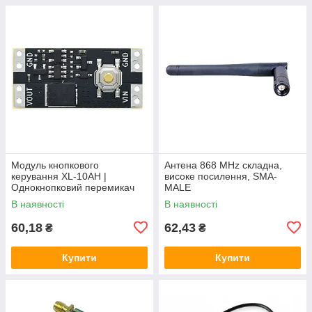
Модуль кнопкового
Антена 868 MHz складна,
керування XL-10AH |
високе посилення, SMA-
Однокнопковий перемикач
MALE
10A | Модуль з фіксацією |
В наявності
В наявності
Широкий діапазон
60,18
62,43
₴
₴
Купити
Купити