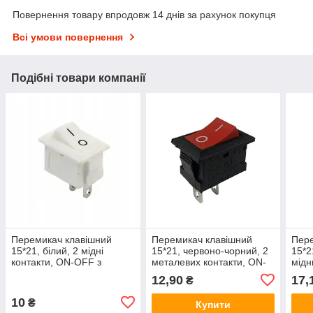
Повернення товару впродовж 14 днів за рахунок покупця
Всі умови повернення
Подібні товари компанії
Перемикач клавішний
Перемикач клавішний
Пере
15*21, білий, 2 мідні
15*21, червоно-чорний, 2
15*2
контакти, ON-OFF з
металевих контакти, ON-
мідн
фіксацією, KCD1-101
OFF з фіксацією, KCD1-
фікс
12,90
17,
₴
101
10
₴
Купити