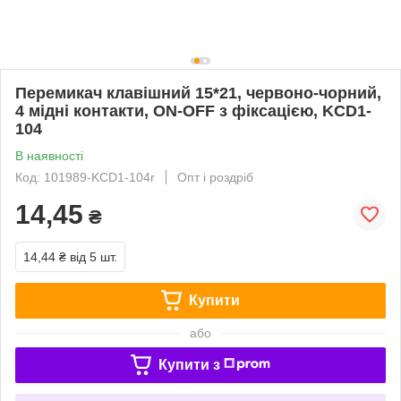
Перемикач клавішний 15*21, червоно-чорний,
4 мідні контакти, ON-OFF з фіксацією, KCD1-
104
В наявності
Код: 101989-KCD1-104r
Опт і роздріб
14,45
₴
14,44 ₴
від 5 шт.
Купити
або
Купити з