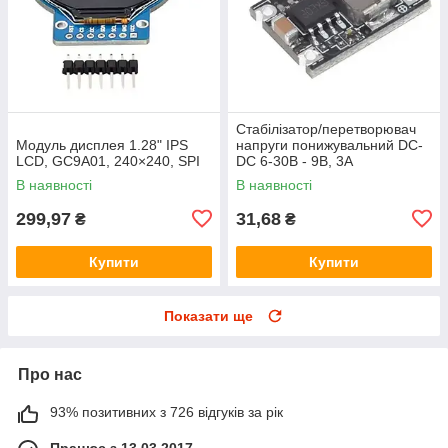
Стабілізатор/перетворювач
Модуль дисплея 1.28" IPS
напруги понижувальний DC-
LCD, GC9A01, 240×240, SPI
DC 6-30В - 9В, 3А
В наявності
В наявності
299,97
31,68
₴
₴
Купити
Купити
Показати ще
Про нас
93% позитивних з 726 відгуків за рік
Працює з 13.03.2017