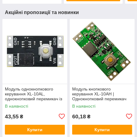
Акційні пропозиції та новинки
Модуль однокнопкового
Модуль кнопкового
керування XL-10AL,
керування XL-10AH |
однокнопковий перемикач із
Однокнопковий перемикач
фіксацією, 5В 10А,
10A | Модуль з фіксацією |
В наявності
В наявності
енергоефективний
Широкий діапазон
43,55
60,18
₴
₴
Купити
Купити