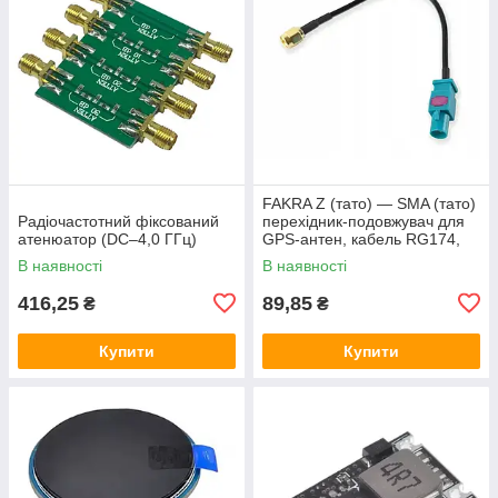
FAKRA Z (тато) — SMA (тато)
Радіочастотний фіксований
перехідник-подовжувач для
атенюатор (DC–4,0 ГГц)
GPS-антен, кабель RG174,
15 см
В наявності
В наявності
416,25
89,85
₴
₴
Купити
Купити